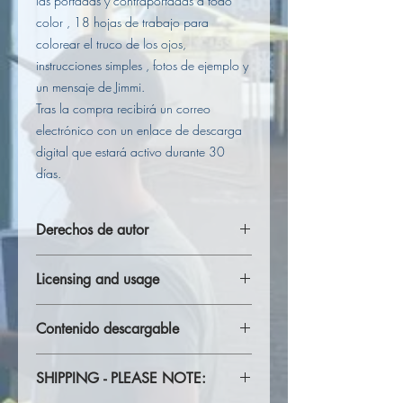
las portadas y contraportadas a todo
color , 18 hojas de trabajo para
colorear el truco de los ojos,
instrucciones simples , fotos de ejemplo y
un mensaje de Jimmi.
Tras la compra recibirá un correo
electrónico con un enlace de descarga
digital que estará activo durante 30
días.
Derechos de autor
Copyright © James Buscombe 2020.
Licensing and usage
Todos los derechos reservados.
Ninguna parte de esta publicación o
La compra del &quot;Taller de
taller puede reproducirse, almacenarse
Contenido descargable
coloración de ojos de Jimmi&#39;s Trick
en un sistema de recuperación o
of the Eye para individuos y
transmitirse por ningún medio, sin el
Este producto es la versión DIGITAL del
hogares&quot; otorga licencia para uso
permiso previo por escrito del editor, ni
SHIPPING - PLEASE NOTE:
Trick of the Eye Coloring Workbook y
de individuos y hogares de hasta diez
distribuirse de otra manera en ninguna
está diseñado para uso doméstico para