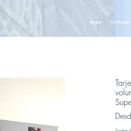
Hogar
Contacto
Tarj
volu
Supe
Des
Tarjetas 