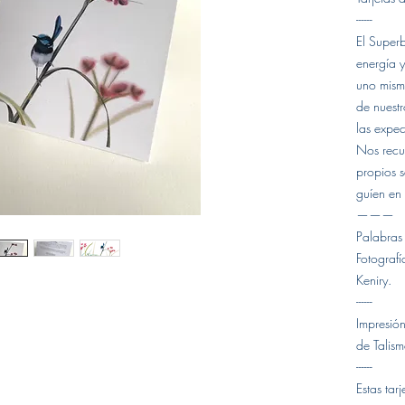
------
El Super
energía 
uno mism
de nuest
las expec
Nos recu
propios s
guíen en 
———
Palabras
Fotograf
Keniry.
------
Impresió
de Talism
------
Estas tar