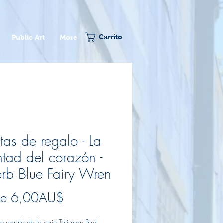
Carrito
Public Art
More
etas de regalo - La
ntad del corazón -
rb Blue Fairy Wren
Precio
de
6,00AU$
de
de regalo de la serie Talisman Bird