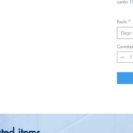
cartón 1
Packs
*
Elegir
Cantida
ted items