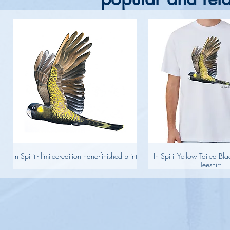
In Spirit - limited-edition hand-finished print
In Spirit Yellow Tailed B
Teeshirt