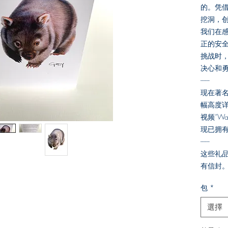
的。凭
挖洞，
我们在
正的安
挑战时
决心和
------
现在著名的 
幅高度详
视频“Wa
现已拥有
------
这些礼品
有信封
包
*
選擇