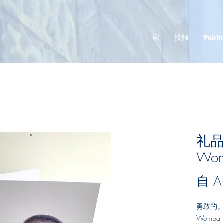
家
接触
Public
礼品卡
Wom
自
A
勇敢的
Womb