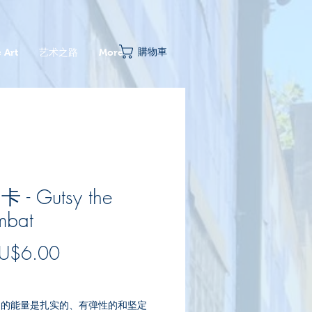
購物車
 Art
艺术之路
More
 - Gutsy the
bat
促
U$6.00
銷
。
價
at 的能量是扎实的、有弹性的和坚定