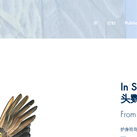
家
接触
Public
In 
头
Fro
护身符鸟
------