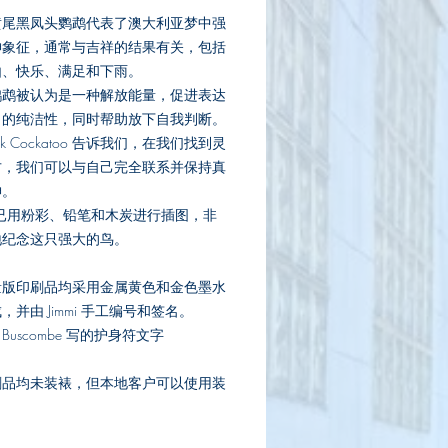
黄尾黑凤头鹦鹉代表了澳大利亚梦中强
神象征，通常与吉祥的结果有关，包括
由、快乐、满足和下雨。
鹦鹉被认为是一种解放能量，促进表达
力的纯洁性，同时帮助放下自我判断。
lack Cockatoo 告诉我们，在我们找到灵
方，我们可以与自己完全联系并保持真
神。
irit 已用粉彩、铅笔和木炭进行插图，非
地纪念这只强大的鸟。
量版印刷品均采用金属黄色和金色墨水
，并由 Jimmi 手工编号和签名。
an Buscombe 写的护身符文字
刷品均未装裱，但本地客户可以使用装