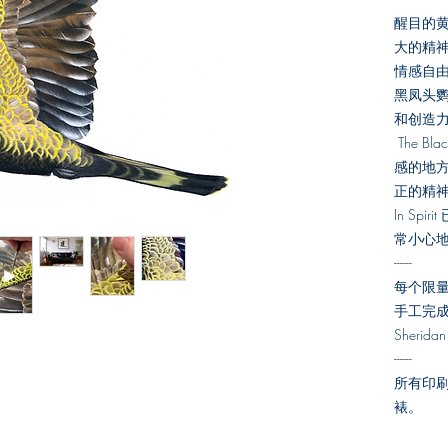
醒目的
大的精
情感自
黑凤头
和创造
The B
感的地
正的精
In Sp
常小心
------
每个限
手工完成
Sherid
------
所有印
裱。