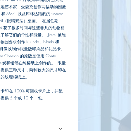
價
驻地艺术家，受委托创作两幅动物园薮
格
i 和 Morili 以及库林达猎豹的 trompe
;oeil（眼睛戏法）壁画。 在居住期
immi 花了很多时间与这些非凡的动物相
了解它们的个性和能量。 Jimmi 被维
园要求创作 Kulinda、Nanki 和
li 的肖像以制作限量版印刷品和礼品卡。
 the Cheetah 的原版是使用 Conte
el、木炭和铅笔在纯棉纸上创作的。 限量
品提供三种尺寸，两种较大的尺寸印在
叹的纹理棉纸上。
卡印在 100% 可回收卡片上，并配
提供 5 个或 10 个一包。