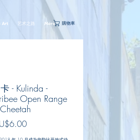
購物車
 Art
艺术之路
More
 - Kulinda -
ribee Open Range
 Cheetah
促
U$6.00
銷
 于 2018 年 10 月成为华勒比开放式动