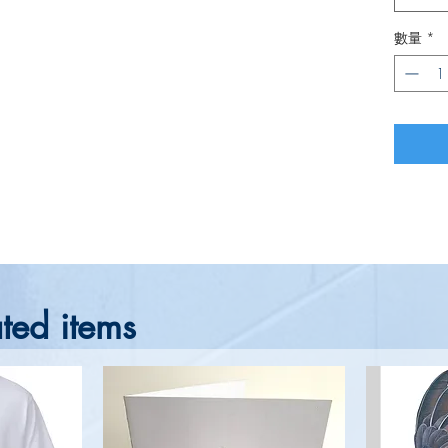
數量
*
ted items