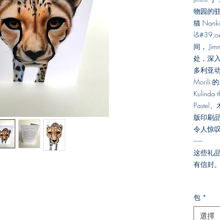
物园的
猫 Nank
l&#39
间， J
处，深入
多利亚动物
Mori
Kulinda
Past
版印刷
令人惊
------
这些礼品
有信封。
包
*
選擇