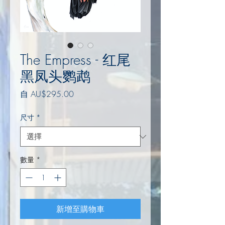
The Empress - 红尾
黑凤头鹦鹉
促
自
AU$295.00
銷
價
尺寸
*
格
數量
*
新增至購物車