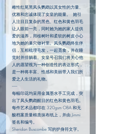
雌性红尾黑凤头鹦鹉以其女性的力量、
优雅和忠诚体现了女皇的能量。 她引
人注目且复杂的黑色、红色和黄色羽毛
让人眼前一亮，同时她为她的家人提供
爱的滋养，用桉树叶和柔软的树皮小心
地为她的巢穴做衬里。凤头鹦鹉终生伴
侣，互相梳理毛发，一起觅食，并在睡
觉时并排躺着。女皇号召我们将关心他
人的愿望视为一种创造性的表达形式，
是一种将丰富、性感和美丽带入我们所
爱之人生活的礼物。
------
每幅印花均采用金属墨水手工完成，突
出了凤头鹦鹉醒目的红色和黄色羽毛。
每件艺术品都印在 320gsm OBA 和无
酸档案质量棉质抹布纸上，并由 Jimmi
签名和编号。
Sheridan Buscombe 写的护身符文字。