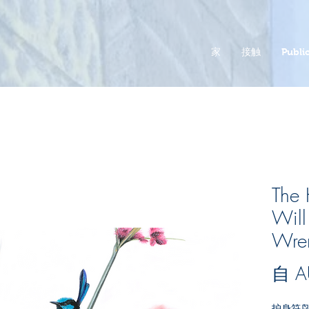
家
接触
Public
The
Will
Wre
自
A
护身符