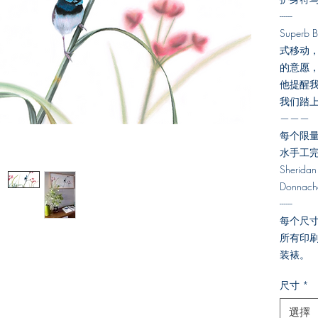
------
Superb
式移动
的意愿
他提醒
我们踏
———
每个限
水手工完
Sherid
Donnac
------
每个尺寸
所有印
装裱。
尺寸
*
選擇