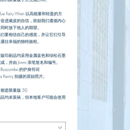
價
格
 Blue Fairy Wren 以高能量和轻盈的方
，促进顽皮的自信，鼓励我们遵循内心
，同时放下他人的期望。
我们要相信自己的感觉，并让它们引导
上通往幸福的独特旅程。
量版印刷品均采用金属蓝色和绿松石墨
成，并由 Jimmi 亲笔签名和编号。
an Buscombe 的护身符词
ha Keniry 拍摄的原始照片。
都是限量版 50
刷品均未装裱，但本地客户可能会使用