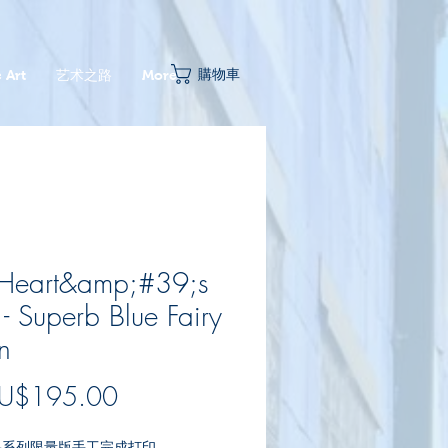
購物車
 Art
艺术之路
More
 Heart&amp;#39;s
 - Superb Blue Fairy
n
促
U$195.00
銷
鸟系列限量版手工完成打印。