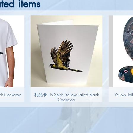
ted items
lack Cockatoo
礼品卡 - In Spirit - Yellow Tailed Black
Yellow Tai
Cockatoo