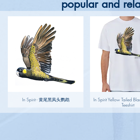
popular and rela
In Spirit - 黄尾黑凤头鹦鹉
In Spirit Yellow Tailed B
Teeshirt