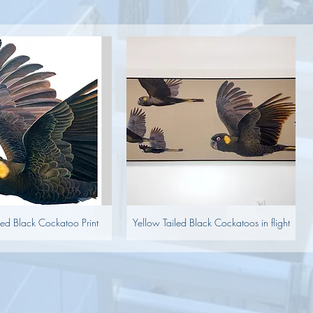
led Black Cockatoo Print
Yellow Tailed Black Cockatoos in flight